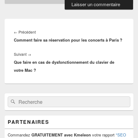
Navigation
de
←
Précédent
Article
l’article
Comment faire sa réservation pour les concerts à Paris ?
précédent :
Suivant
→
Article
Que faire en cas de dysfonctionnement du clavier de
suivant :
votre Mac ?
Zone
Recherche :
Rechercher
principale
de
widget
pour
PARTENAIRES
la
barre
latérale
Commandez
GRATUITEMENT avec Kmeleon
votre rapport
"SEO